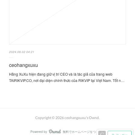
2024.08.02 04:21
ceohangxuxu
Hằng XuXu hiện đang giữ vị trí CEO và là tác giả của trang web
TAIRIKVIP.CO, nơi đại diện chính thức của RIKVIP tại Việt Nam. Tốt n…
Copyright ©
2026
ceohangxuxu's Ownd
.
Powered by
無料でホームページをつくろう
AmebaOwnd